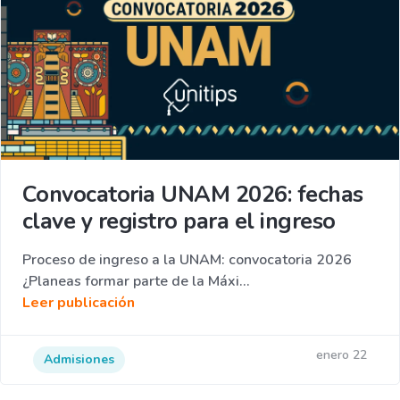
Convocatoria UNAM 2026: fechas
clave y registro para el ingreso
Proceso de ingreso a la UNAM: convocatoria 2026
¿Planeas formar parte de la Máxi...
Leer publicación
enero 22
Admisiones