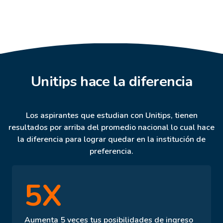
Unitips hace la diferencia
Los aspirantes que estudian con Unitips, tienen
resultados por arriba del promedio nacional lo cual hace
la diferencia para lograr quedar en la institución de
preferencia.
5X
Aumenta 5 veces tus posibilidades de ingreso