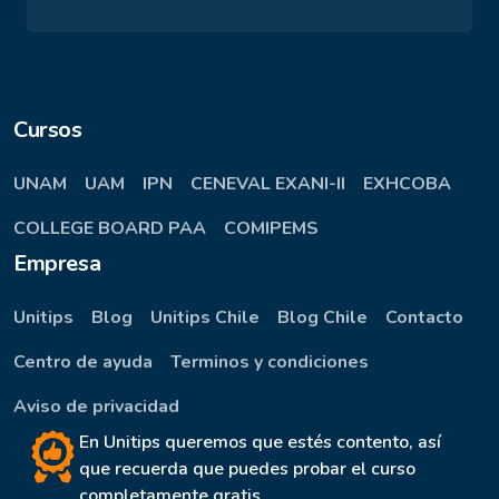
Cursos
UNAM
UAM
IPN
CENEVAL EXANI-II
EXHCOBA
COLLEGE BOARD PAA
COMIPEMS
Empresa
Unitips
Blog
Unitips Chile
Blog Chile
Contacto
Centro de ayuda
Terminos y condiciones
Aviso de privacidad
En Unitips queremos que estés contento, así
que recuerda que puedes probar el curso
completamente gratis