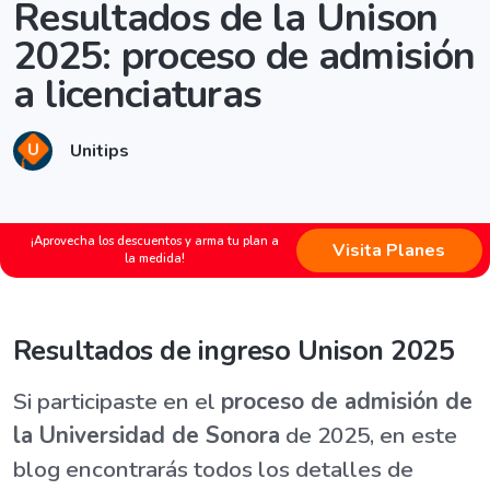
Resultados de la Unison
2025: proceso de admisión
a licenciaturas
Unitips
¡Aprovecha los descuentos y arma tu plan a
Visita Planes
la medida!
Resultados de ingreso Unison 2025
Si participaste en el
proceso de admisión de
la Universidad de Sonora
de 2025, en este
blog encontrarás todos los detalles de