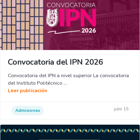
Convocatoria del IPN 2026
Convocatoria del IPN a nivel superior La convocatoria
del Instituto Politécnico ...
Leer publicación
julio 15
Admisiones