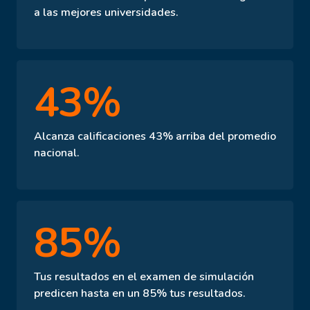
a las mejores universidades.
43%
Alcanza calificaciones 43% arriba del promedio
nacional.
85%
Tus resultados en el examen de simulación
predicen hasta en un 85% tus resultados.