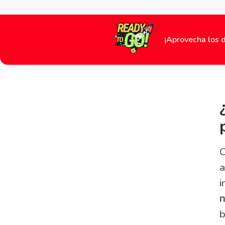
¡Aprovecha los 
C
a
i
n
b