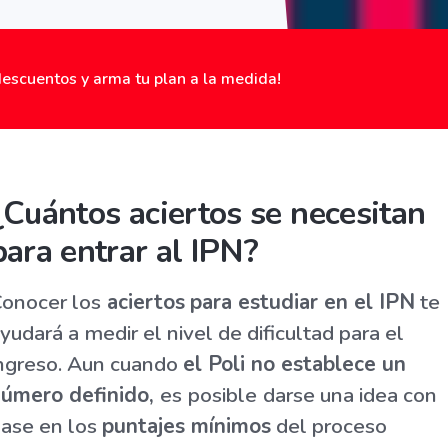
descuentos y arma tu plan a la medida!
¿Cuántos aciertos se necesitan
para entrar al IPN?
onocer los
aciertos
para estudiar en el IPN
te
yudará a medir el nivel de dificultad para el
ngreso. Aun cuando
el Poli no establece un
úmero definido,
es
posible
darse una idea con
ase en los
puntajes mínimos
del proceso