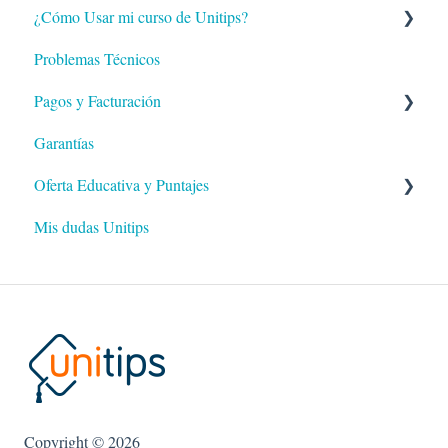
¿Cómo Usar mi curso de Unitips?
Problemas Técnicos
Dashboard
Pagos y Facturación
Lecciones
Garantías
Shorts
Pagos
Oferta Educativa y Puntajes
Exámenes
Facturación
Mis dudas Unitips
Clases
Oferta Educativa
Asesorias
Puntajes
Guía impresa
Tutor IA
Vigencias
Copyright © 2026