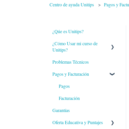
Centro de ayuda Unitips
Pagos y Fact
¿Qúe es Unitips?
¿Cómo Usar mi curso de
Unitips?
Problemas Técnicos
Dashboard
Pagos y Facturación
Lecciones
Shorts
Pagos
Exámenes
Facturación
Garantías
Clases
Oferta Educativa y Puntajes
Asesorias