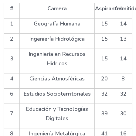
#
Carrera
Aspirantes
Admitid
1
Geografía Humana
15
14
2
Ingeniería Hidrológica
15
13
Ingeniería en Recursos
3
15
14
Hídricos
4
Ciencias Atmosféricas
20
8
6
Estudios Socioterritoriales
32
32
Educación y Tecnologías
7
39
30
Digitales
8
Ingeniería Metalúrgica
41
16